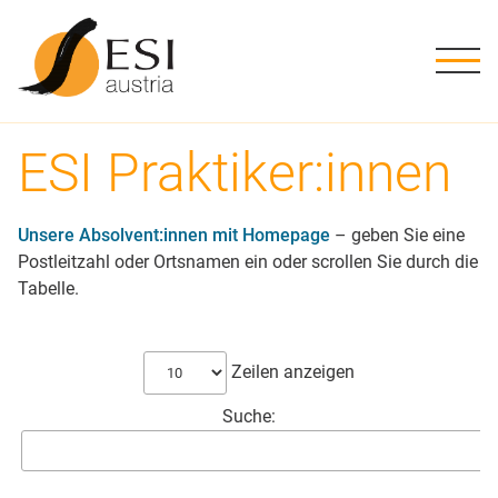
ME
Kursstufen
Stufe 1
Grundwissen
Shiatsu Ausbildung in Österreich
Geschichte
Die Schule
ESI Austria
Downloads
Stufe 2
Verpflichtend
Übungen
Ausbildungsweg
Methode
Ziele, Leitbild
Aktuelles
Schwarzes Brett
ESI Praktiker:innen
Stufe 3
Tutorien
Informationen
Info-Abende
Tätigkeitsfelder
ESI Austria Team
ESI Praktiker:innen
Unsere Absolvent:innen mit Homepage
– geben Sie eine
Stufe 4
Prüfungstermine
Förderungen
Literatur
Kursorte
Nice to know
Postleitzahl oder Ortsnamen ein oder scrollen Sie durch die
Tabelle.
Stufe 5
Stufe 6
Zeilen anzeigen
Suche:
Stufe 7