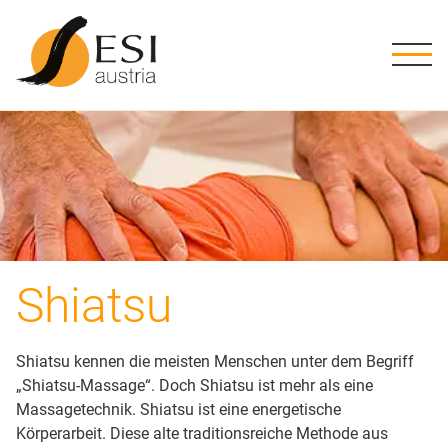
ME
Kursstufen
Stufe 1
Grundwissen
Shiatsu Ausbildung in Österreich
Geschichte
Die Schule
ESI Austria
Downloads
Stufe 2
Verpflichtend
Übungen
Ausbildungsweg
Methode
Ziele, Leitbild
Aktuelles
Schwarzes Brett
Stufe 3
Tutorien
Informationen
Info-Abende
Tätigkeitsfelder
ESI Austria Team
ESI Praktiker:innen
Stufe 4
Prüfungstermine
Förderungen
Literatur
Kursorte
Nice to know
Stufe 5
Shiatsu
Stufe 6
Shiatsu kennen die meisten Menschen unter dem Begriff
Stufe 7
„Shiatsu-Massage“. Doch Shiatsu ist mehr als eine
Massagetechnik. Shiatsu ist eine energetische
Körperarbeit. Diese alte traditionsreiche Methode aus