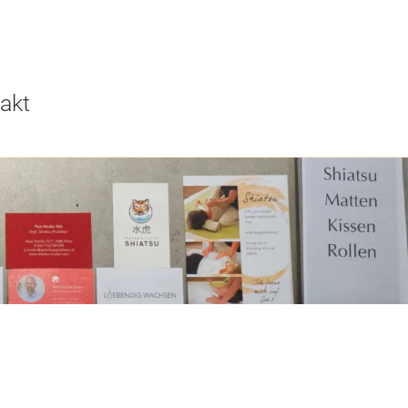
akt
ung in
eg