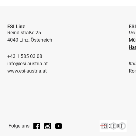
ESI Linz
ESI
Reindlstraße 25
Deu
4040 Linz, Österreich
Mü
Ha
+43 1 585 03 08
info@esi-austria.at
Ita
www.esi-austria.at
Ro
Facebook
Instagram
YouTube
Folge uns: