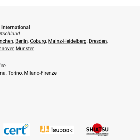
 International
tschland
nchen
,
Berlin
,
Coburg
,
Mainz-Heidelberg
,
Dresden
,
nnover
,
Münster
lien
ma
,
Torino
,
Milano-Firenze