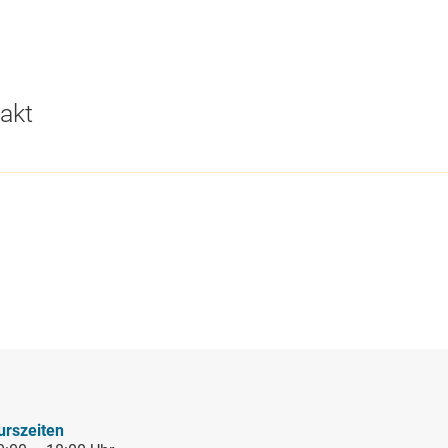
akt
ung in
eg
urszeiten