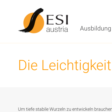
Ausbildung
Stufe 1
ESI Austria
Die Leichtigkei
Stufe 2
Ziele, Leitbild
Stufe 3
ESI Austria Te
Stufe 4
Kursorte
Stufe 5
Stufe 6
Stufe 7
Um tiefe stabile Wurzeln zu entwickeln brauch