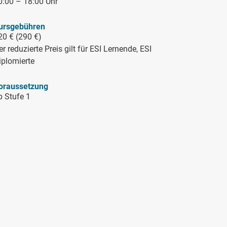
0:00 – 18:00 Uhr
ursgebühren
20 € (290 €)
r reduzierte Preis gilt für ESI Lernende, ESI
iplomierte
oraussetzung
b Stufe 1