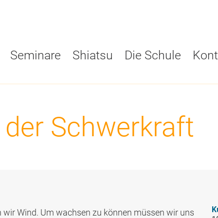
Seminare
Shiatsu
Die Schule
Kont
Shiatsu Ausbild
Grundwissen
Downloads
Österreich
t der Schwerkraft
Übungen
Schwarzes Brett
Ausbildungsw
am
Tutorien
ESI Praktiker:innen
Info-Abende
Prüfungstermine
Nice to know
Förderungen
K
en wir Wind. Um wachsen zu können müssen wir uns