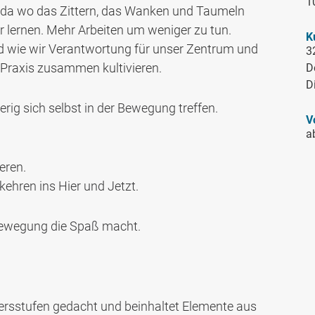
1
en, da wo das Zittern, das Wanken und Taumeln
r lernen. Mehr Arbeiten um weniger zu tun.
K
d wie wir Verantwortung für unser Zentrum und
3
Praxis zusammen kultivieren.
De
D
rig sich selbst in der Bewegung treffen.
V
a
eren.
ehren ins Hier und Jetzt.
 Bewegung die Spaß macht.
ltersstufen gedacht und beinhaltet Elemente aus