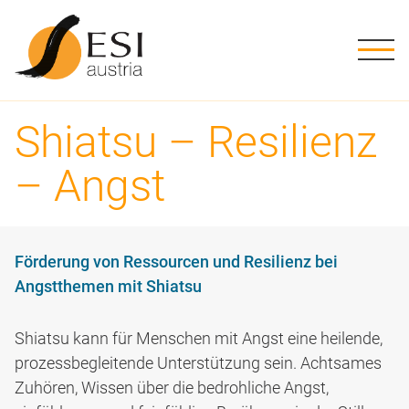
ME
Kursstufen
Stufe 1
Grundwissen
Shiatsu Ausbildung in Österreich
Geschichte
Die Schule
ESI Austria
Downloads
Stufe 2
Verpflichtend
Übungen
Ausbildungsweg
Methode
Ziele, Leitbild
Aktuelles
Schwarzes Brett
Shiatsu – Resilienz
Stufe 3
Tutorien
Informationen
Info-Abende
Tätigkeitsfelder
ESI Austria Team
ESI Praktiker:innen
– Angst
Stufe 4
Prüfungstermine
Förderungen
Literatur
Kursorte
Nice to know
Stufe 5
Förderung von Ressourcen und Resilienz bei
Angstthemen mit Shiatsu
Stufe 6
Shiatsu kann für Menschen mit Angst eine heilende,
Stufe 7
prozessbegleitende Unterstützung sein. Achtsames
Zuhören, Wissen über die bedrohliche Angst,