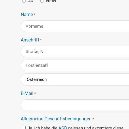
JA
NEIN
Name
*
Vorname
Anschrift
*
Anschrift
PLZ
Land
E-Mail
*
Allgemeine Geschäftsbedingungen
*
Ja, ich habe die
AGB
gelesen und akzeptiere diese.