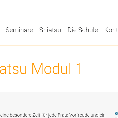
Seminare
Shiatsu
Die Schule
Kont
Shiatsu Ausbild
Grundwissen
Downloads
Österreich
atsu Modul 1
Übungen
Schwarzes Brett
Ausbildungsw
am
Tutorien
ESI Praktiker:innen
Info-Abende
Prüfungstermine
Nice to know
Förderungen
K
eine besondere Zeit für jede Frau: Vorfreude und ein