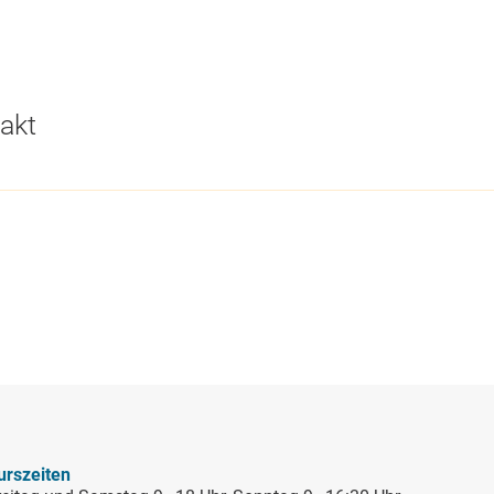
akt
ung in
eg
urszeiten