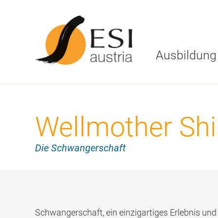
Ausbildung
Stufe 1
ESI Austria
Wellmother Shi
Stufe 2
Ziele, Leitbild
Stufe 3
ESI Austria Te
Die Schwangerschaft
Stufe 4
Kursorte
Stufe 5
Stufe 6
Stufe 7
Schwangerschaft, ein einzigartiges Erlebnis und 