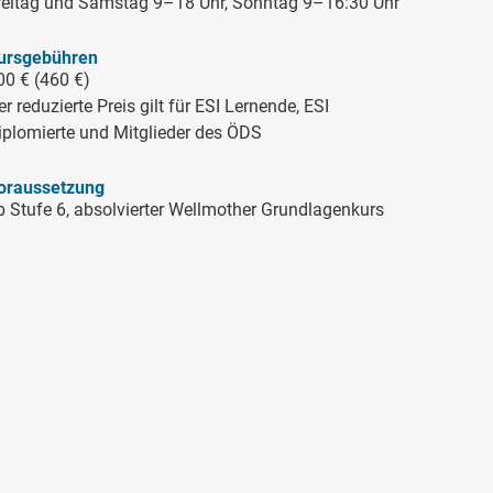
reitag und Samstag 9–18 Uhr, Sonntag 9–16:30 Uhr
ursgebühren
00 € (460 €)
r reduzierte Preis gilt für ESI Lernende, ESI
iplomierte und Mitglieder des ÖDS
oraussetzung
b Stufe 6, absolvierter Wellmother Grundlagenkurs