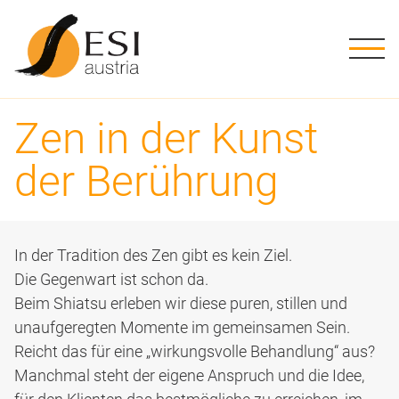
ME
Kursstufen
Stufe 1
Grundwissen
Shiatsu Ausbildung in Österreich
Geschichte
Die Schule
ESI Austria
Downloads
Stufe 2
Verpflichtend
Übungen
Ausbildungsweg
Methode
Ziele, Leitbild
Aktuelles
Schwarzes Brett
Zen in der Kunst
Stufe 3
Tutorien
Informationen
Info-Abende
Tätigkeitsfelder
ESI Austria Team
ESI Praktiker:innen
der Berührung
Stufe 4
Prüfungstermine
Förderungen
Literatur
Kursorte
Nice to know
Stufe 5
In der Tradition des Zen gibt es kein Ziel.
Die Gegenwart ist schon da.
Stufe 6
Beim Shiatsu erleben wir diese puren, stillen und
unaufgeregten Momente im gemeinsamen Sein.
Stufe 7
Reicht das für eine „wirkungsvolle Behandlung“ aus?
Manchmal steht der eigene Anspruch und die Idee,