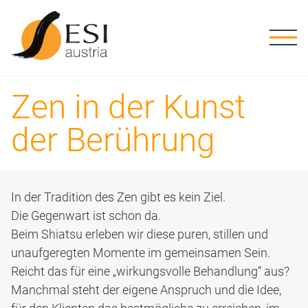
ME
Kursstufen
Stufe 1
Grundwissen
Shiatsu Ausbildung in Österreich
Geschichte
Die Schule
ESI Austria
Downloads
Stufe 2
Verpflichtend
Übungen
Ausbildungsweg
Methode
Ziele, Leitbild
Aktuelles
Schwarzes Brett
Zen in der Kunst
Stufe 3
Tutorien
Informationen
Info-Abende
Tätigkeitsfelder
ESI Austria Team
ESI Praktiker:innen
der Berührung
Stufe 4
Prüfungstermine
Förderungen
Literatur
Kursorte
Nice to know
Stufe 5
In der Tradition des Zen gibt es kein Ziel.
Die Gegenwart ist schon da.
Stufe 6
Beim Shiatsu erleben wir diese puren, stillen und
unaufgeregten Momente im gemeinsamen Sein.
Stufe 7
Reicht das für eine „wirkungsvolle Behandlung“ aus?
Manchmal steht der eigene Anspruch und die Idee,