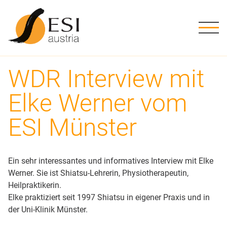
ME
Kursstufen
Stufe 1
Grundwissen
Shiatsu Ausbildung in Österreich
Geschichte
Die Schule
ESI Austria
Downloads
Stufe 2
Verpflichtend
Übungen
Ausbildungsweg
Methode
Ziele, Leitbild
Aktuelles
Schwarzes Brett
WDR Interview mit
Stufe 3
Tutorien
Informationen
Info-Abende
Tätigkeitsfelder
ESI Austria Team
ESI Praktiker:innen
Elke Werner vom
Stufe 4
Prüfungstermine
Förderungen
Literatur
Kursorte
Nice to know
ESI Münster
Stufe 5
Ein sehr interessantes und informatives Interview mit Elke
Stufe 6
Werner. Sie ist Shiatsu-Lehrerin, Physiotherapeutin,
Heilpraktikerin.
Stufe 7
Elke praktiziert seit 1997 Shiatsu in eigener Praxis und in
der Uni-Klinik Münster.